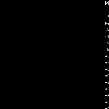
M
- 
Re
-A
- 
- 
- 
•D
•
•E
•C
•E
•R
•F
•D
•P