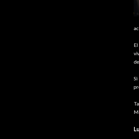
ac
El
vi
de
Si
pr
Ta
Mo
L