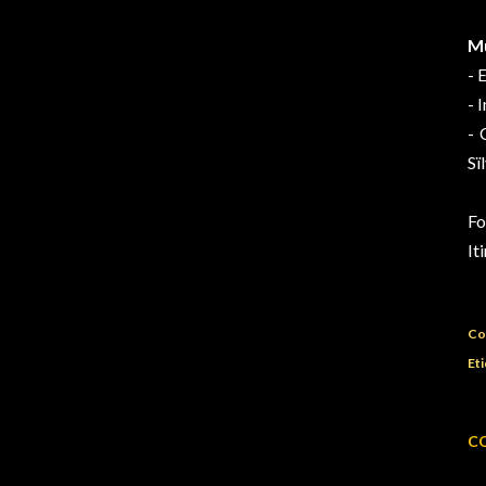
Mu
- 
- 
- 
Sï
Fo
It
Co
Eti
C