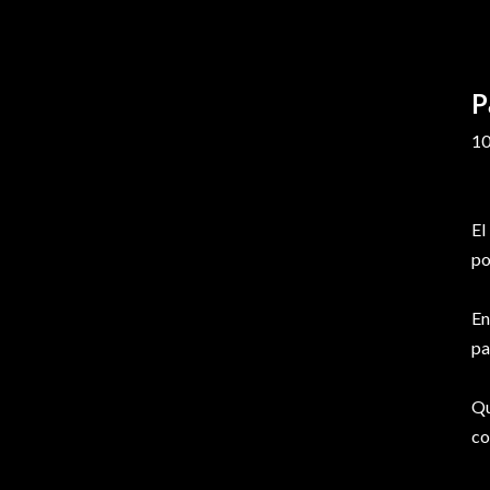
P
10
El
po
En
pa
Qu
co