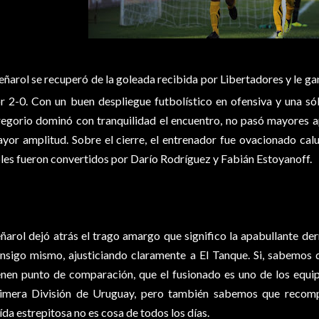
eñarol se recuperó de la goleada recibida por Libertadores y le gan
r 2-0. Con un buen despliegue futbolístico en ofensiva y una sól
egorio dominó con tranquilidad el encuentro, no pasó mayores a
yor amplitud. Sobre el cierre, el entrenador fue ovacionado cal
les fueron convertidos por Darío Rodríguez y Fabián Estoyanoff.
ñarol dejó atrás el trago amargo que significo la apabullante derr
nsigo mismo, ajusticiando claramente a El Tanque. Si, sabemos qu
enen punto de comparación, que el fusionado es uno de los equi
imera División de Uruguay, pero también sabemos que recom
ída estrepitosa no es cosa de todos los días.