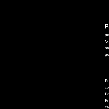
P
po
Gr
ma
go
Pe
co
ti
Pr
ca