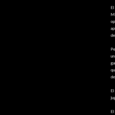
El
Ma
op
ap
de
Pe
un
ga
qu
de
El
ju
El