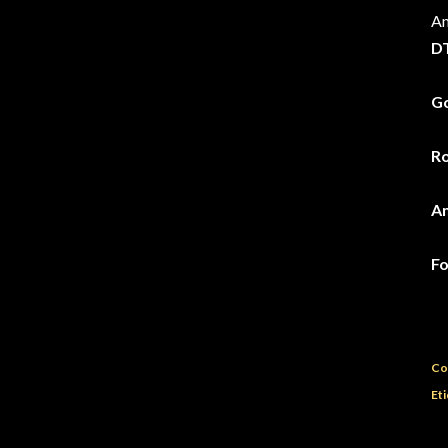
Am
DT
Go
Ro
Am
Fo
Co
Eti