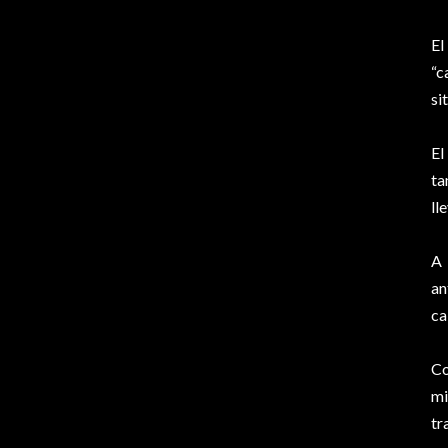
El
“c
si
El
ta
ll
A 
an
ca
Co
mi
tr