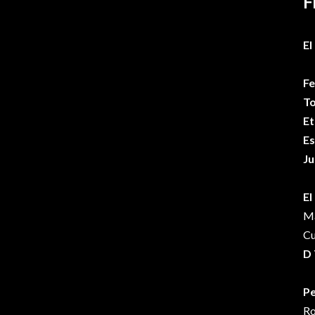
F
El
Fe
To
Et
Es
Ju
El
Ma
Cu
D 
Pe
Ro