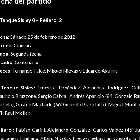
icha del partido
 Tanque Sisley 0 – Peñarol 2
cha:
Sábado 25 de febrero de 2012
rneo:
Clausura
apa:
Segunda fecha
tadio:
Centenario
eces:
Fernando Falce, Miguel Nievas y Eduardo Aguirre
 Tanque Sisley:
Ernesto Hernández, Alejandro Rodríguez, Guil
uricio Bruzzone, Sergio Cabral, Andrés Aparicio (84' Gonzalo Ram
rbelo), Gastón Machado (66' Gonzalo Pizzichillo); Miguel Murillo
T:
Raúl Möller.
ñarol:
Fabián Carini, Alejandro González, Carlos Valdez (45' Ju
dríguez; Emiliano Albín, Nicolás Freitas, Sebastián Cristóforo,