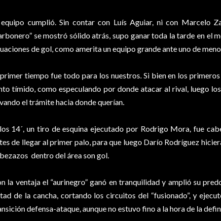
 equipo cumplió. Sin contar con Luís Aguiar, ni con Marcelo Za
arbonero” se mostró sólido atrás, supo ganar toda la tarde en el
tuaciones de gol, como amerita un equipo grande ante uno de menor
 primer tiempo fue todo para los nuestros. Si bien en los primero
nto tímido, como especulando por donde atacar al rival, luego lo
evando el trámite hacia donde querían.
los 14´, un tiro de esquina ejecutado por Rodrigo Mora, fue ca
tes de llegar al primer palo, para que luego Darío Rodríguez hicier
bezazos dentro del área son gol.
n la ventaja el “aurinegro” ganó en tranquilidad y amplió su pred
tad de la cancha, cortando los circuitos del “fusionado”, y ejecut
ansición defensa-ataque, aunque no estuvo fino a la hora de la defin