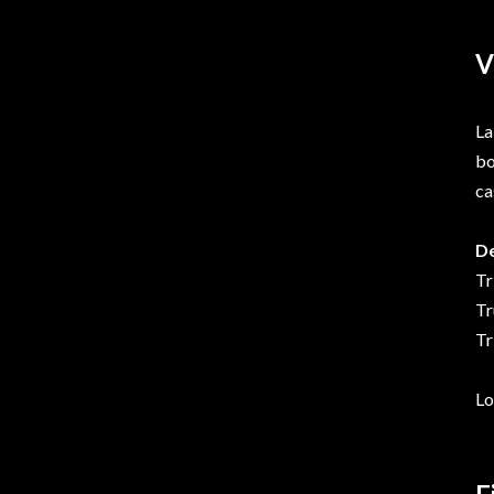
V
La
bo
ca
De
Tr
Tr
Tr
Lo