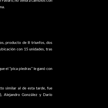
do Favaro, no tendrá cambios con
na.
os, producto de 8 triunfos, dos
ubicación con 15 unidades, tras
ue el “pica piedras” le ganó con
o similar al de esta tarde, fue
2), Alejandro González y Darío