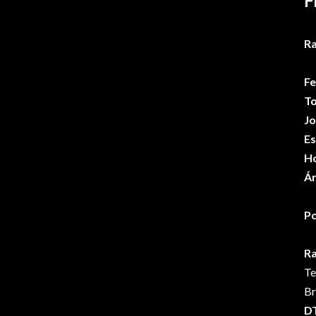
F
Ra
Fe
To
Jo
Es
Ho
Ár
Po
R
Te
Br
DT