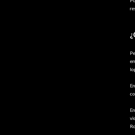
Po
re
¿
Pe
em
lo
En
co
En
vi
Ro