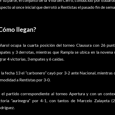
r su parte, el conjunto de la Villa del Cerro, conducido por Eduar
specto al once inicial que derrotó a Rentistas el pasado fin de sema
Cómo llegan?
ñarol ocupa la cuarta posición del torneo Clausura con 26 punt
pates y 3 derrotas, mientras que Rampla se ubica en la novena 
grar 4 victorias, 3 empates y 6 caídas.
 la fecha 13 el “carbonero” cayó por 3-2 ante Nacional, mientras q
modidad a Rentistas por 3-0.
 el partido correspondiente al torneo Apertura y con un context
ctoria “aurinegra” por 4-1, con tantos de Marcelo Zalayeta (
dríguez.