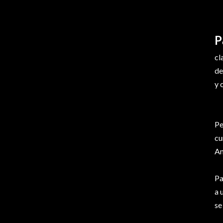
P
cl
de
y 
Pe
cu
Am
Pa
a 
se