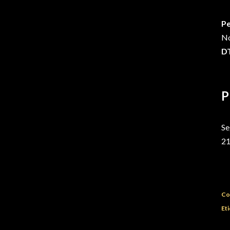
Pe
No
DT
P
Se
21
Co
Eti