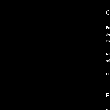
C
En
de
en
Ma
mi
El
E