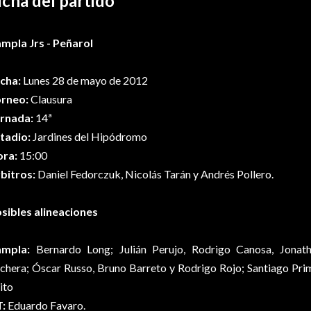
icha del partido
mpla Jrs - Peñarol
cha:
Lunes 28 de mayo de 2012
rneo:
Clausura
rnada:
14ª
tadio:
Jardines del Hipódromo
ra:
15:00
bitros:
Daniel Fedorczuk, Nicolás Tarán y Andrés Pollero.
sibles alineaciones
ampla:
Bernardo Long; Julián Perujo, Rodrigo Canosa, Jonat
chera; Óscar Russo, Bruno Barreto y Rodrigo Rojo; Santiago Pri
ito
:
Eduardo Favaro.