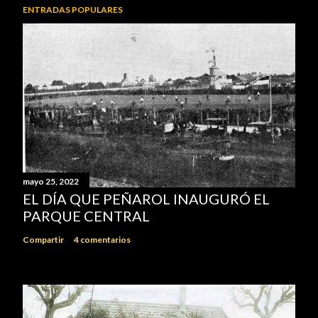
ENTRADAS POPULARES
n
t
a
r
i
o
mayo 25, 2022
EL DÍA QUE PEÑAROL INAUGURÓ EL
PARQUE CENTRAL
Compartir
4 comentarios