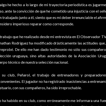
 algo he hecho a lo largo de mi trayectoria periodística es jugarm
so, ante la convicción de que he cometido una injusticia con el se
n trabajado junto a él, siento que es mi deber irrenunciable el afi
nsidero imperioso reparar como corresponde.
 trabajo que he realizado desde mi entrevista en El Observador T
nathan Rodríguez ha modificado drásticamente las actitudes que, 
 reprobé. De ello me han dado testimonio no sólo sus compañeros
lección uruguaya, sino altas autoridades de la Asociación Uru
erpo técnico de nuestra selección nacional.
 su club, Peñarol, el trabajo de entrenadores y preparadores
convenientes. El jugador no ha registrado inasistencias a entrena
stuario, con sus compañeros, ha sido irreprochable.
 ha habido en su club, como erróneamente me informara una fuen