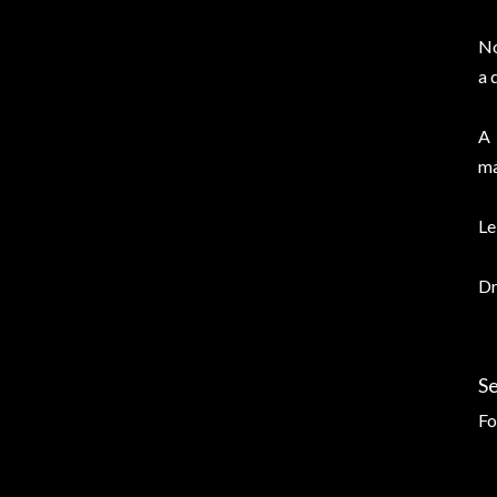
No
a 
A 
ma
Le
Dr
S
Fo