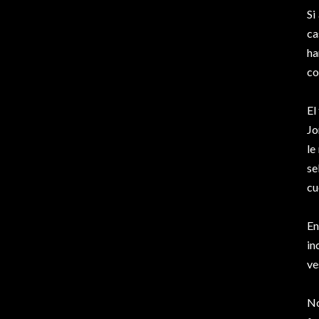
Si
ca
ha
co
El
Jo
le
se
cu
En
in
ve
No