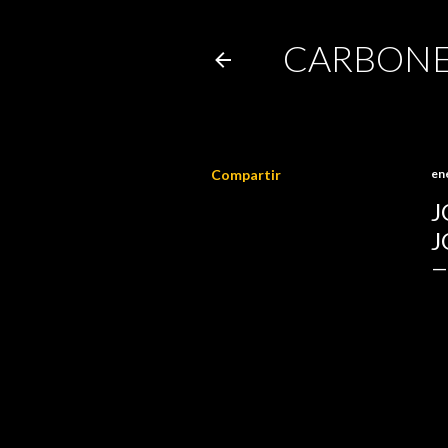
CARBONE
Compartir
en
J
J