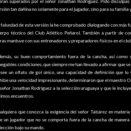
eran superados por el señor Jonathan Rodríguez. Pido disculpa
rsión tan dañina no solamente para el jugador, sino para su familia 
 falsedad de esta versión la he comprobado dialogando con más fu
erpo técnico del Club Atlético Peñarol. También a partir de co
ras mantuve con sus entrenadores y preparadores físicos en el clu
emás, su buen comportamiento fuera de la cancha, así como su
negables condiciones, que siempre me han llevado a afirmar que se 
see un olfato de gol único, una capacidad de definición que lo v
hibe una velocidad impresionante, determinaron que el maestro 
 señor Jonathan Rodríguez a la selección uruguaya y que le incluye
timos encuentros.
alquiera que conozca la exigencia del señor Tabárez en materia d
e un jugador que no se comporta fuera de la cancha de manera 
lección bajo su mando.