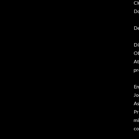
Cl
Do
De
Dí
Ob
At
pr
En
Jo
As
Pr
mi
co