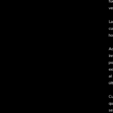
fu
ve
La
cu
ho
Ad
in
po
ex
al
úl
Cu
qu
se