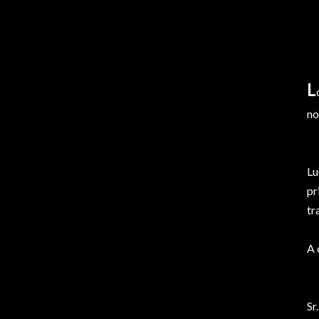
L
no
Lu
pr
tr
A 
Sr