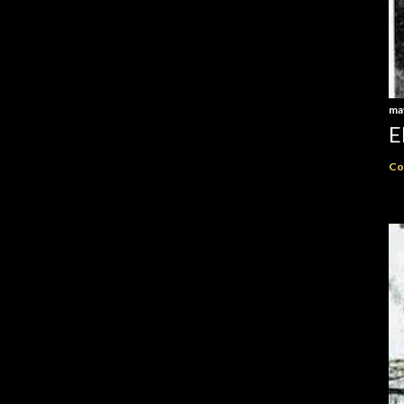
ma
E
Co