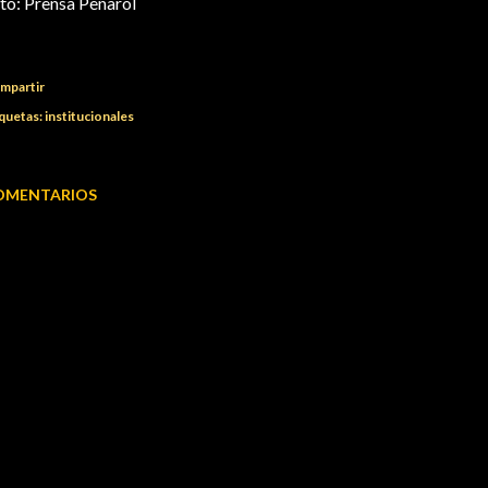
to: Prensa Peñarol
mpartir
quetas:
institucionales
OMENTARIOS