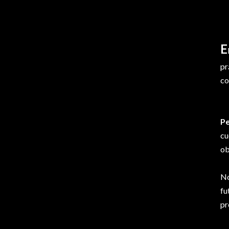
E
pr
co
P
cu
ob
No
fu
pr