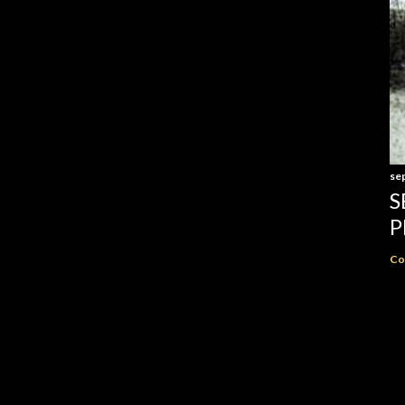
se
S
P
Co