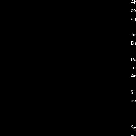
Ah
co
eq
Ju
D
Po
c
An
Si
no
S