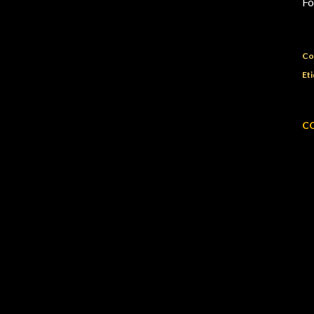
Fo
Co
Eti
C