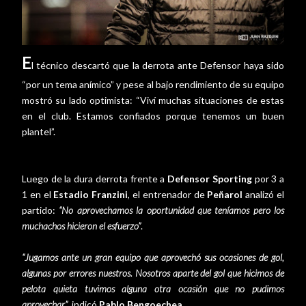
E
l técnico descartó que la derrota ante Defensor haya sido
“por un tema anímico” y pese al bajo rendimiento de su equipo
mostró su lado optimista: “Viví muchas situaciones de estas
en el club. Estamos confiados porque tenemos un buen
plantel”.
Luego de la dura derrota frente a
Defensor Sporting
por 3 a
1 en el
Estadio Franzini
, el entrenador de
Peñarol
analizó el
partido:
“No aprovechamos la oportunidad que teníamos pero los
muchachos hicieron el esfuerzo”
.
“Jugamos ante un gran equipo que aprovechó sus ocasiones de gol,
algunas por errores nuestros. Nosotros aparte del gol que hicimos de
pelota quieta tuvimos alguna otra ocasión que no pudimos
aprovechar”
, indicó
Pablo Bengoechea
.