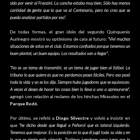
sido por venir al Franzini. La cancha estaba muy bien. Sólo hay menos
cantidad de gente que la que va al Centenario, pero no creo que se
pueda analizar partidos por eso”
.
De todas formas, el gran ídolo del segundo Quinquenio
Aurinegro mostró su optimismo de cara al futuro:
“Viví muchas
situaciones de estas en el club. Estamos confiados porque tenemos un
buen plantel, un buen equipo. Los resultados van a llegar”
.
“No es un tema de transmitir, es un tema de jugar bien al fútbol. La
tribuna lo que quiere es que no perdamos pases fáciles. Pero eso pasó
toda la vida y yo se los dije. Siempre hubo jugadores que se equivocan.
A veces el deseo de hacer las cosas bien lo lleva a uno a apresurarse”
,
agregó con relación al reclamo de los hinchas Mirasoles en el
Parque Rodó
.
Por último, se refirió a
Diogo Silvestre
y volvió a insistir en
que
“he dicho desde que llegué a Peñarol que es lateral izquierdo.
Tenemos que mejorar. Es la posición en la que él jugó toda su vida y en
la que se siente más cómodo. Trajimos jugadores para jugar por la