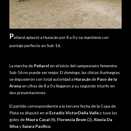
P
eñarol aplastó a Huracán por 8 a 0 y se mantiene con
puntaje perfecto en Sub-16.
La marcha de
Peñarol
en el inicio del campeonato femenino
Sub-16 no puede ser mejor. El domingo, las chicas Aurinegras
se impusieron con total autoridad a
Huracán
de
Paso de la
Arena
en cifras de 8 a 0 y llegaron a su segundo triunfo en
dos presentaciones.
El partido correspondiente a la tercera fecha de la Copa de
Plata se disputó en el
Estadio VictorDella Valle
y tuvo los
goles de
Mayra Casal
(4),
Florencia Brum
(2),
Alexia Da
Silva
y
Saiara Pacífico
.