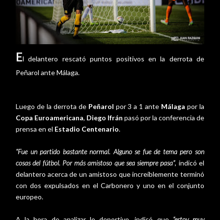
E
l delantero rescató puntos positivos en la derrota de
Peñarol ante Málaga.
Luego de la derrota de
Peñarol
por 3 a 1 ante
Málaga
por la
Copa Euroamericana
,
Diego Ifrán
pasó por la conferencia de
prensa en el
Estadio Centenario
.
“Fue un partido bastante normal. Alguno se fue de tema pero son
cosas del fútbol. Por más amistoso que sea siempre pasa”
, indicó el
delantero acerca de un amistoso que increíblemente terminó
con dos expulsados en el Carbonero y uno en el conjunto
europeo.
A la hora de analizar lo deportivo, indicó que
“estoy muy