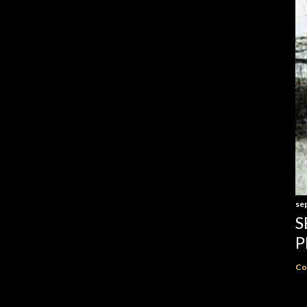
se
S
P
Co