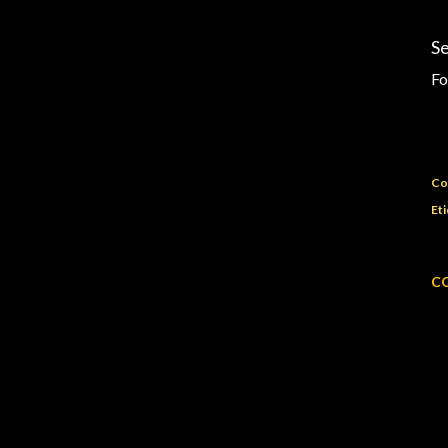
S
Fo
Co
Eti
C