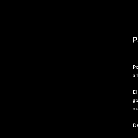
P
Po
a 
El
go
ma
De