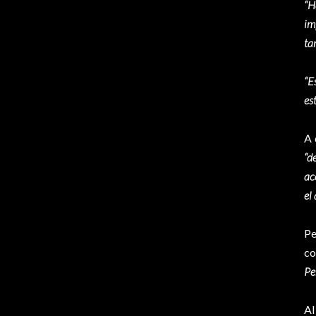
“H
im
ta
“E
es
A 
“d
ac
el
Pe
co
Pe
Al