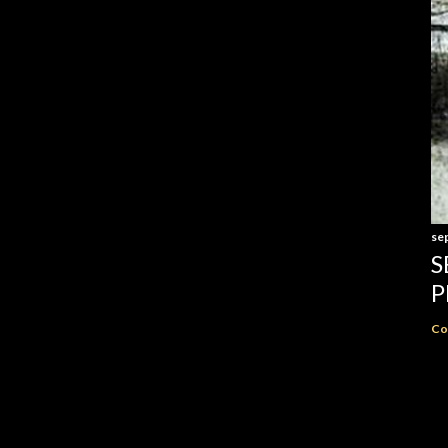
se
S
P
Co