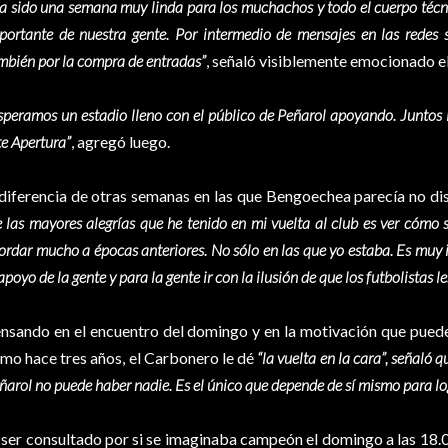
a sido una semana muy linda para los muchachos y todo el cuerpo téc
portante de nuestra gente. Por intermedio de mensajes en las redes 
mbién por la compra de entradas”
, señaló visiblemente emocionado e
speramos un estadio lleno con el público de Peñarol apoyando. Juntos
te Apertura”
, agregó luego.
diferencia de otras semanas en las que Bengoechea parecía no disf
e las mayores alegrías que he tenido en mi vuelta al club es ver cómo
ordar mucho a épocas anteriores. No sólo en las que yo estaba. Es muy i
 apoyo de la gente y para la gente ir con la ilusión de que los futbolistas l
nsando en el encuentro del domingo y en la motivación que puede 
mo hace tres años, el Carbonero le dé
“la vuelta en la cara”, señaló
ñarol no puede haber nadie. Es el único que depende de sí mismo para log
 ser consultado por si se imaginaba campeón el domingo a las 18.00