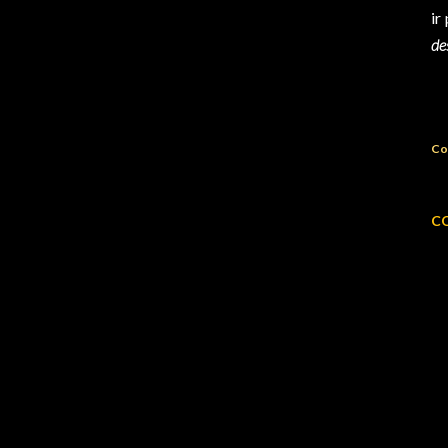
ir
de
Co
C