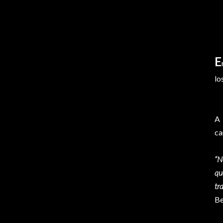
E
lo
A 
ca
“N
qu
tr
Be