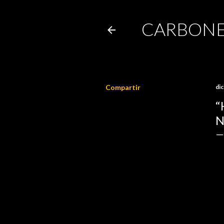
CARBONE
Compartir
di
“
N