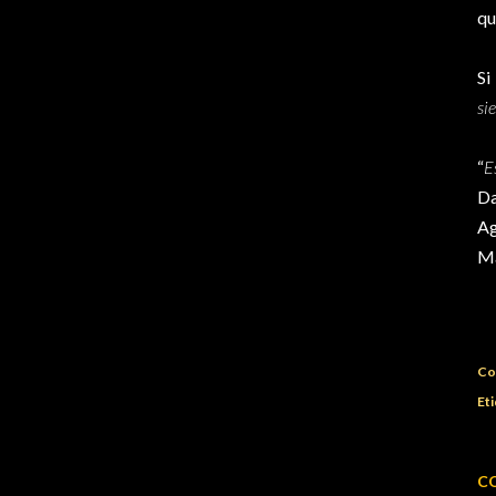
qu
Si
si
“
E
Da
Ag
Ma
Co
Eti
C