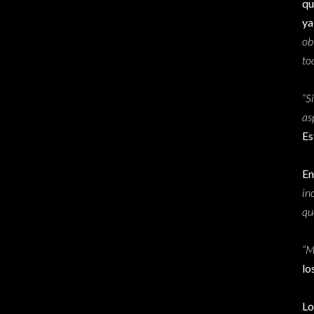
qu
ya
ob
to
“S
as
Es
En
in
qu
“M
lo
Lo