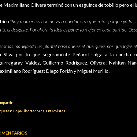
e Maximiliano Olivera terminó con un esguince de tobillo pero el 
 bien
“hay momentos que no va a quedar otra que rotar porque ya la su
ente el desgaste. Por ahora la idea es poner lo mejor en cada partido. De
stamos manejando un plantel base que es el que queremos que logre e
 Silva por lo que seguramente Peñarol salga a la cancha 
uirregaray, Valdez, Guillermo Rodríguez, Olivera; Nahitan Nán
ximiilano Rodríguez; Diego Forlán y Miguel Murillo.
mpartir
quetas:
Copa Libertadores
Entrevistas
OMENTARIOS