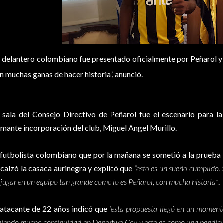
l delantero colombiano fue presentado oficialmente por Peñarol y
n muchas ganas de hacer historia”, anunció.
 sala del Consejo Directivo de Peñarol fue el escenario para la
amante incorporación del club, Miguel Angel Murillo.
 futbolista colombiano que por la mañana se sometió a la prueba
 calzó la casaca aurinegra y explicó que
“esto es un sueño cumplido.
 jugar en un equipo tan grande como lo es Peñarol, con mucha historia”
.
 atacante de 22 años indicó que
“esta propuesta llegó en un momen
niendo mucha continuidad en Deportivo Cali y esto es como una bendici