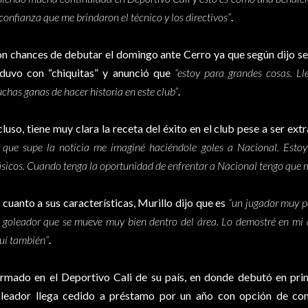
 confianza que me brindaron el técnico y los directivos”
.
n chances de debutar el domingo ante Cerro ya que según dijo se 
duvo con “chiquitas” y anunció que
“estoy para grandes cosas. L
chas ganas de hacer historia en este club”
.
cluso, tiene muy clara la receta del éxito en el club pese a ser ext
 que supe la noticia me imaginé haciéndole goles a Nacional. Estoy
ásicos. Cuando tenga la oportunidad de enfrentar a Nacional tengo que m
 cuanto a sus características, Murillo dijo que es
“un jugador muy p
 goleador que se mueve muy bien dentro del área. Lo demostré en mi a
uí también”
.
rmado en el Deportivo Cali de su país, en donde debutó en prim
leador llega cedido a préstamo por un año con opción de com