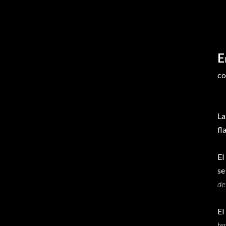
E
co
La
fl
El
se
de
El
te