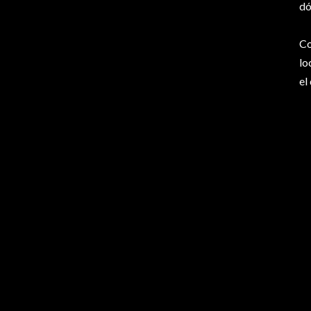
dó
Co
lo
el