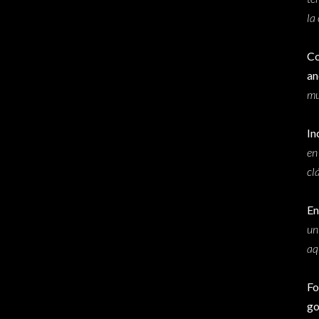
la
Co
an
mu
In
en
cl
En
un
aq
Fo
go