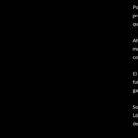
Po
pr
qu
Ah
mu
co
El
fu
ga
So
Ló
de