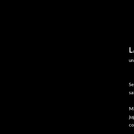
L
un
Se
sa
Má
ju
co