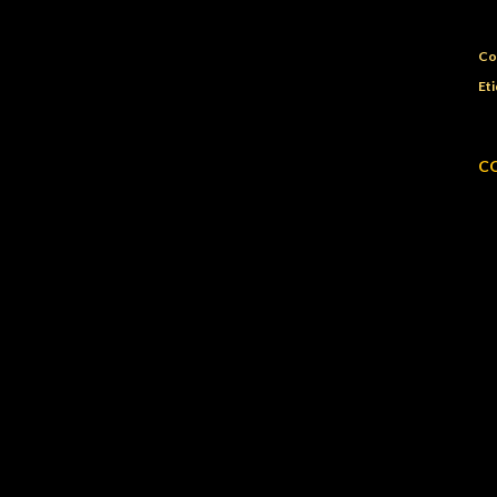
Co
Eti
C