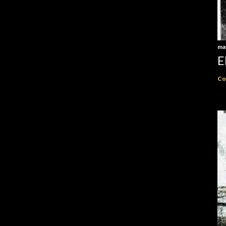
ma
E
Co