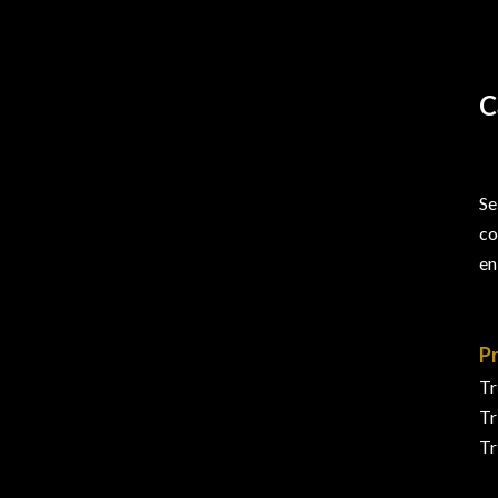
C
Se
co
en
P
Tr
Tr
Tr