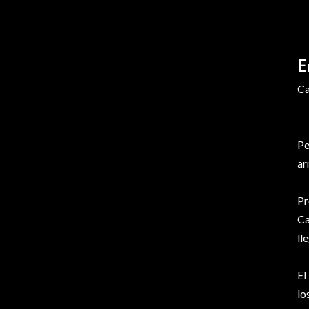
E
Ca
Pe
ar
Pr
Ca
ll
El
lo