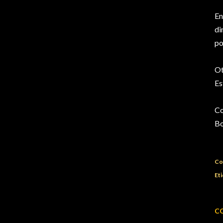
En
di
po
Ot
Es
Co
Bo
Co
Eti
C