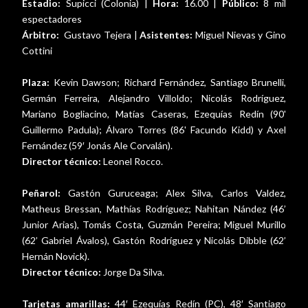
Estadio:
Supicci (Colonia) |
Hora:
16.00 |
Público:
8 mil
espectadores
Árbitro:
Gustavo Tejera |
Asistentes:
Miguel Nievas y Gino
Cottini
Plaza:
Kevin Dawson; Richard Fernández, Santiago Brunelli,
Germán Ferreira, Alejandro Villoldo; Nicolás Rodríguez,
Mariano Bogliacino, Matías Caseras, Ezequías Redín (90'
Guillermo Padula); Álvaro Torres (86' Facundo Kidd) y Axel
Fernández (59′ Jonás Ale Corvalán).
Director técnico:
Leonel Rocco.
Peñarol:
Gastón Guruceaga; Alex Silva, Carlos Valdez,
Matheus Bressan, Mathías Rodríguez; Nahitan Nández (46’
Junior Arias), Tomás Costa, Guzmán Pereira; Miguel Murillo
(62’ Gabriel Ávalos), Gastón Rodríguez y Nicolás Dibble (62’
Hernán Novick).
Director técnico:
Jorge Da Silva.
Tarjetas amarillas:
44′ Ezequías Redín (PC), 48′ Santiago