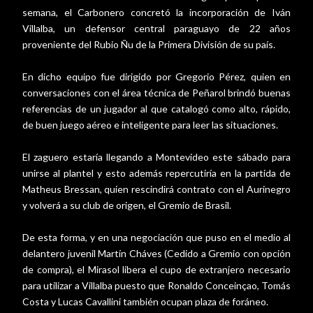
semana, el Carbonero concretó la incorporación de Iván
Villalba, un defensor central paraguayo de 22 años
proveniente del Rubio Ñu de la Primera División de su país.
En dicho equipo fue dirigido por Gregorio Pérez, quien en
conversaciones con el área técnica de Peñarol brindó buenas
referencias de un jugador al que catalogó como alto, rápido,
de buen juego aéreo e inteligente para leer las situaciones.
El zaguero estaría llegando a Montevideo este sábado para
unirse al plantel y esto además repercutiría en la partida de
Matheus Bressan, quien rescindirá contrato con el Aurinegro
y volverá a su club de origen, el Gremio de Brasil.
De esta forma, y en una negociación que puso en el medio al
delantero juvenil Martín Cháves (Cedido a Gremio con opción
de compra), el Mirasol libera el cupo de extranjero necesario
para utilizar a Villalba puesto que Ronaldo Conceinçao, Tomás
Costa y Lucas Cavallini también ocupan plaza de foráneo.