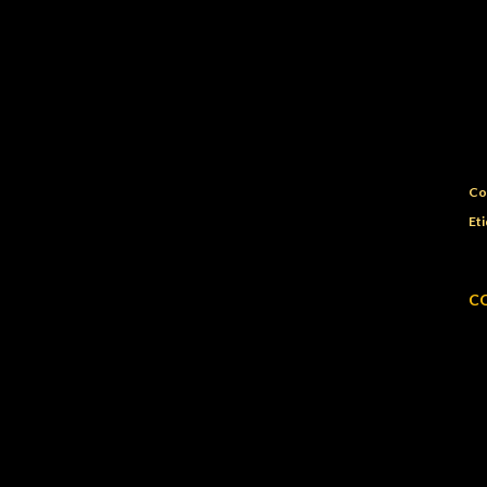
Co
Eti
C