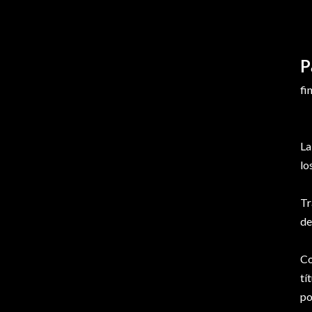
P
fi
La
lo
Tr
de
Co
tí
po