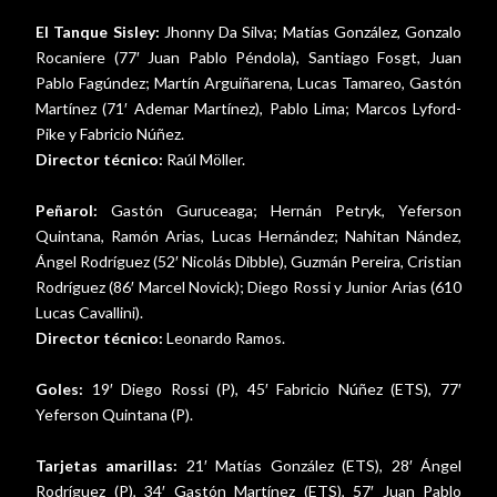
El Tanque Sisley:
Jhonny Da Silva; Matías González, Gonzalo
Rocaniere (77′ Juan Pablo Péndola), Santiago Fosgt, Juan
Pablo Fagúndez; Martín Arguiñarena, Lucas Tamareo, Gastón
Martínez (71′ Ademar Martínez), Pablo Lima; Marcos Lyford-
Pike y Fabricio Núñez.
Director técnico:
Raúl Möller.
Peñarol:
Gastón Guruceaga; Hernán Petryk, Yeferson
Quintana, Ramón Arias, Lucas Hernández; Nahitan Nández,
Ángel Rodríguez (52′ Nicolás Dibble), Guzmán Pereira, Cristian
Rodríguez (86′ Marcel Novick); Diego Rossi y Junior Arias (610
Lucas Cavallini).
Director técnico:
Leonardo Ramos.
Goles:
19′ Diego Rossi (P), 45′ Fabricio Núñez (ETS), 77′
Yeferson Quintana (P).
Tarjetas amarillas:
21′ Matías González (ETS), 28′ Ángel
Rodríguez (P), 34′ Gastón Martínez (ETS), 57′ Juan Pablo