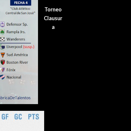
Torneo
Clausur
a