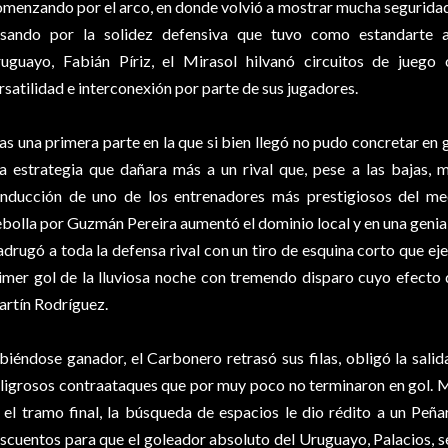
menzando por el arco, en donde volvió a mostrar mucha segurida
sando por la solidez defensiva que tuvo como estandarte
uguayo, Fabián Píriz, el Mirasol hilvanó circuitos de juego
rsatilidad e interconexión por parte de sus jugadores.
as una primera parte en la que si bien llegó no pudo concretar e
a estrategia que dañara más a un rival que, pese a las bajas, m
nducción de uno de los entrenadores más prestigiosos del med
bolla por Guzmán Pereira aumentó el dominio local y en una genial
drugó a toda la defensa rival con un tiro de esquina corto que eje
imer gol de la lluviosa noche con tremendo disparo cuyo efecto 
rtín Rodríguez.
biéndose ganador, el Carbonero retrasó sus filas, obligó la salid
ligrosos contraataques que por muy poco no terminaron en gol. 
 el tramo final, la búsqueda de espacios le dio rédito a un Peña
scuentos para que el goleador absoluto del Uruguayo, Palacios, s