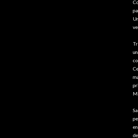
Co
pa
Ur
ve
Tr
un
co
Ce
ma
pr
Ma
Sa
pe
en
de