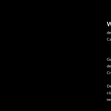
de
Ca
Ga
de
Cr
De
cl
ne