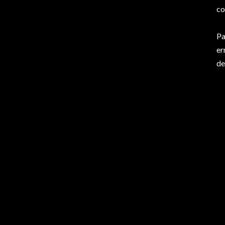
co
Pa
er
de