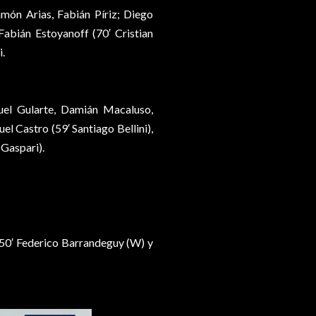
amón Arias, Fabián Píriz; Diego
Fabián Estoyanoff (70′ Cristian
i.
el Gularte, Damián Macaluso,
l Castro (59′ Santiago Bellini),
 Gaspari).
 50′ Federico Barrandeguy (W) y