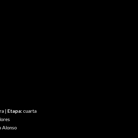
ra |
Etapa:
cuarta
dores
o Alonso