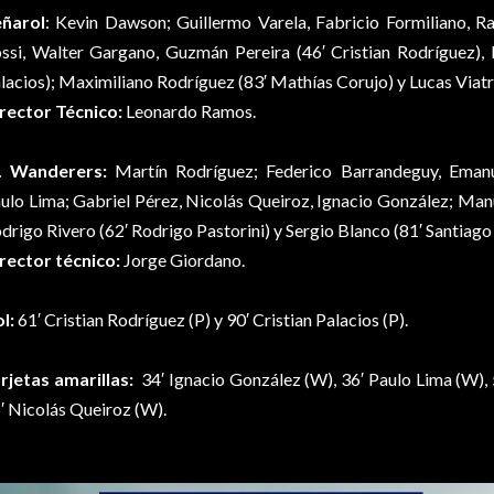
ñarol
: Kevin Dawson; Guillermo Varela, Fabricio Formiliano, R
ssi, Walter Gargano, Guzmán Pereira (46′ Cristian Rodríguez), 
lacios); Maximiliano Rodríguez (83′ Mathías Corujo) y Lucas Viatr
rector Técnico:
Leonardo Ramos.
. Wanderers:
Martín Rodríguez; Federico Barrandeguy, Emanu
ulo Lima; Gabriel Pérez, Nicolás Queiroz, Ignacio González; Manue
drigo Rivero (62′ Rodrigo Pastorini) y Sergio Blanco (81′ Santiago
rector técnico:
Jorge Giordano.
l:
61′ Cristian Rodríguez (P) y 90′ Cristian Palacios (P).
rjetas amarillas:
34′ Ignacio González (W), 36′ Paulo Lima (W),
′ Nicolás Queiroz (W).